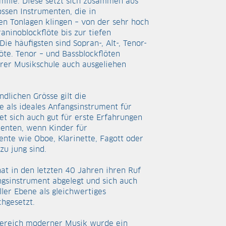
milie. Diese setzt sich zusammen aus
ssen Instrumenten, die in
en Tonlagen klingen – von der sehr hoch
aninoblockflöte bis zur tiefen
Die häufigsten sind Sopran-, Alt-, Tenor-
öte. Tenor – und Bassblockflöten
rer Musikschule auch ausgeliehen
ndlichen Grösse gilt die
e als ideales Anfangsinstrument für
net sich auch gut für erste Erfahrungen
menten, wenn Kinder für
nte wie Oboe, Klarinette, Fagott oder
u jung sind.
hat in den letzten 40 Jahren ihren Ruf
ngsinstrument abgelegt und sich auch
ller Ebene als gleichwertiges
hgesetzt.
ereich moderner Musik wurde ein