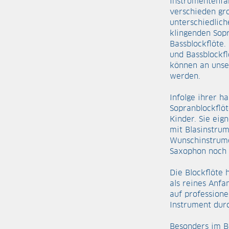
Instrumentenfa
verschieden gro
unterschiedlich
klingenden Sopr
Bassblockflöte. 
und Bassblockfl
können an unse
werden.
Infolge ihrer ha
Sopranblockflöt
Kinder. Sie eig
mit Blasinstru
Wunschinstrume
Saxophon noch z
Die Blockflöte 
als reines Anfa
auf professione
Instrument durc
Besonders im B