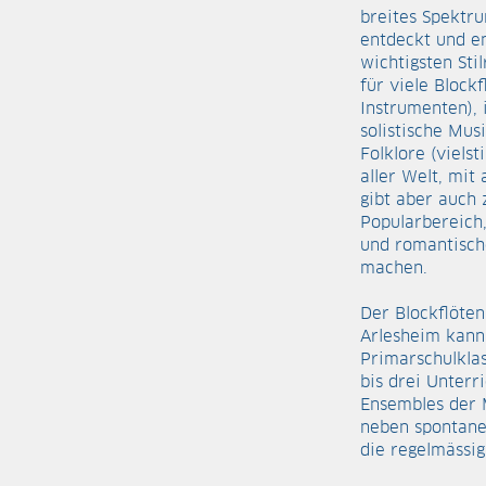
breites Spektru
entdeckt und en
wichtigsten Sti
für viele Bloc
Instrumenten),
solistische Mus
Folklore (viels
aller Welt, mit
gibt aber auch 
Popularbereich,
und romantische
machen.
Der Blockflöten
Arlesheim kann 
Primarschulkla
bis drei Unterr
Ensembles der M
neben spontane
die regelmässi