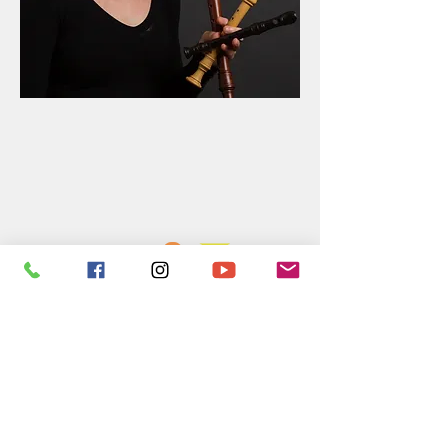
Domstrasse 4, 4144 Arlesheim,
Tel:
061 701 32 64
,
office@musikschul
earlesheim.ch