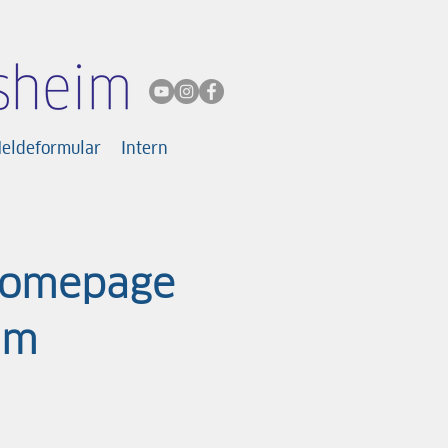
Meldeformular
Intern
Homepage
eim