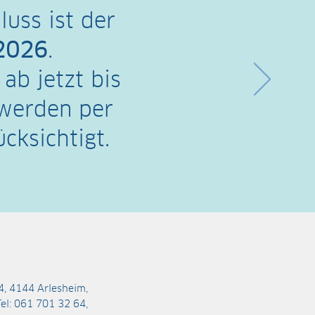
uss ist der
2026
.
ab jetzt bis
werden per
cksichtigt.
4, 4144 Arlesheim,
Tel: 061 701 32 64,